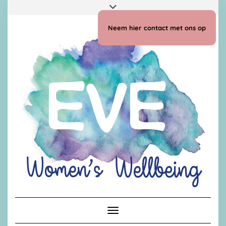
Doorgaan
Toggle
naar
header
inhoud
Neem hier contact met ons op
Toggle navigatie