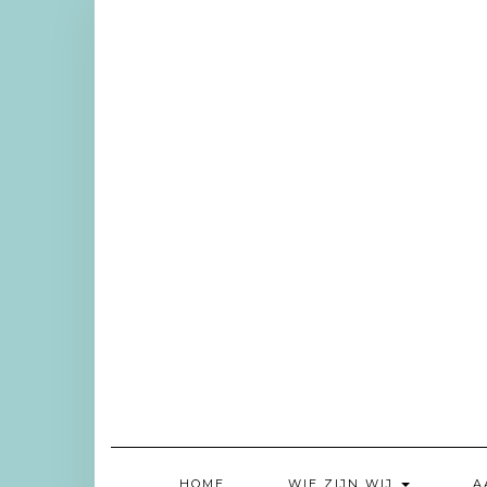
Doorgaan
naar
inhoud
HOME
WIE ZIJN WIJ
A