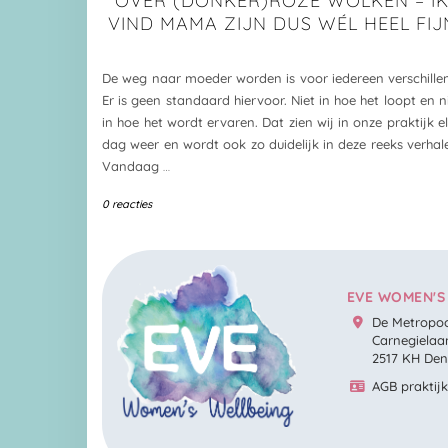
OVER (DONKER)ROZE WOLKEN – I
VIND MAMA ZIJN DUS WÉL HEEL FIJ
De weg naar moeder worden is voor iedereen verschille
Er is geen standaard hiervoor. Niet in hoe het loopt en n
in hoe het wordt ervaren. Dat zien wij in onze praktijk e
dag weer en wordt ook zo duidelijk in deze reeks verhal
Vandaag
…
0 reacties
EVE WOMEN'S
De Metropoo
Carnegielaa
2517 KH De
AGB praktij