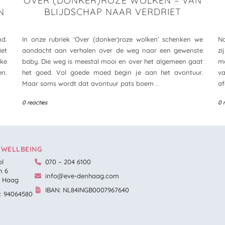
K
OVER (DONKER)ROZE WOLKEN – VAN
N
BLIJDSCHAP NAAR VERDRIET
nd.
In onze rubriek ‘Over (donker)roze wolken’ schenken we
N
iet
aandacht aan verhalen over de weg naar een gewenste
zi
lke
baby. Die weg is meestal mooi en over het algemeen gaat
mo
en.
het goed. Vol goede moed begin je aan het avontuur.
v
Maar soms wordt dat avontuur pats boem
…
af
0 reacties
0 
 WELLBEING
l
070 – 204 6100
n 6
info@eve-denhaag.com
n Haag
IBAN: NL84INGB0007967640
k: 94064580