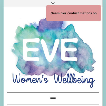
Doorgaan
Toggle
naar
header
inhoud
Neem hier contact met ons op
Toggle navigatie