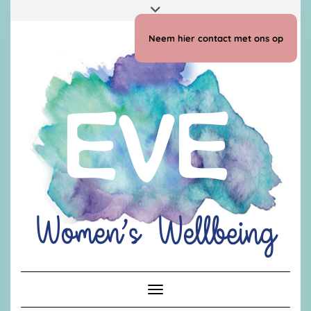
Doorgaan
Toggle
naar
header
inhoud
Neem hier contact met ons op
Toggle navigatie