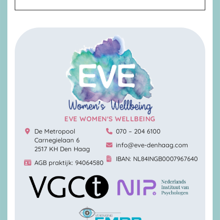
EVE WOMEN'S WELLBEING
De Metropool
070 – 204 6100
Carnegielaan 6
info@eve-denhaag.com
2517 KH Den Haag
IBAN: NL84INGB0007967640
AGB praktijk: 94064580