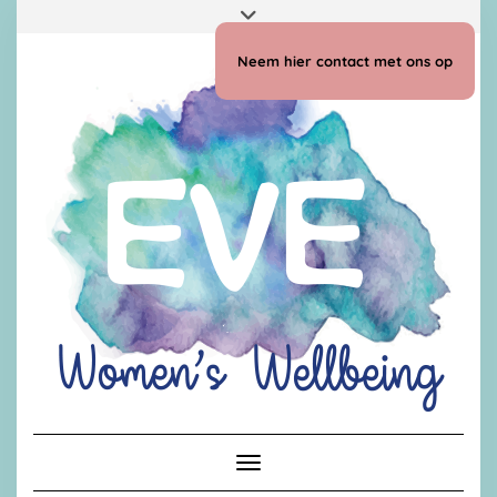
Doorgaan
Toggle
naar
header
inhoud
Neem hier contact met ons op
Toggle navigatie