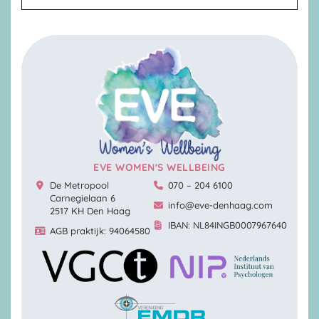
EVE WOMEN'S WELLBEING
De Metropool
070 – 204 6100
Carnegielaan 6
info@eve-denhaag.com
2517 KH Den Haag
IBAN: NL84INGB0007967640
AGB praktijk: 94064580