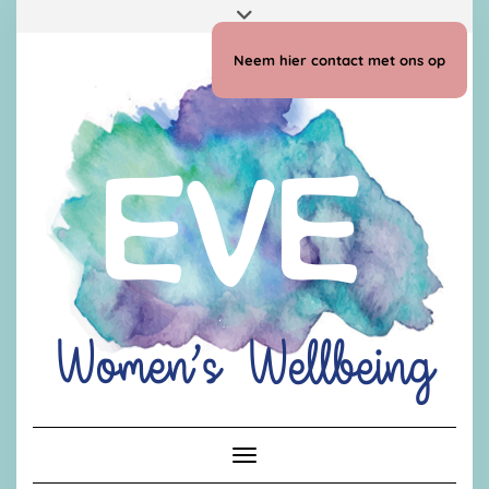
Doorgaan
Toggle
naar
header
inhoud
Neem hier contact met ons op
Toggle navigatie