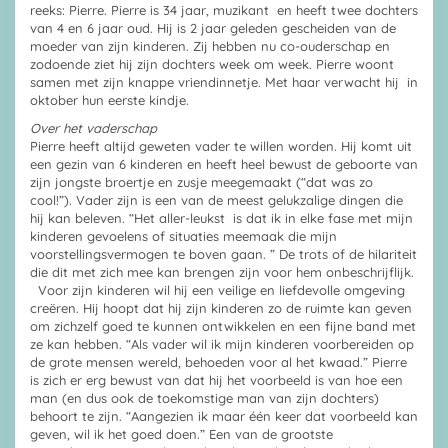
reeks: Pierre. Pierre is 34 jaar, muzikant en heeft twee dochters
van 4 en 6 jaar oud. Hij is 2 jaar geleden gescheiden van de
moeder van zijn kinderen. Zij hebben nu co-ouderschap en
zodoende ziet hij zijn dochters week om week. Pierre woont
samen met zijn knappe vriendinnetje. Met haar verwacht hij in
oktober hun eerste kindje.
Over het vaderschap
Pierre heeft altijd geweten vader te willen worden. Hij komt uit
een gezin van 6 kinderen en heeft heel bewust de geboorte van
zijn jongste broertje en zusje meegemaakt (“dat was zo
cool!”). Vader zijn is een van de meest gelukzalige dingen die
hij kan beleven. “Het aller-leukst is dat ik in elke fase met mijn
kinderen gevoelens of situaties meemaak die mijn
voorstellingsvermogen te boven gaan. ” De trots of de hilariteit
die dit met zich mee kan brengen zijn voor hem onbeschrijflijk.
Voor zijn kinderen wil hij een veilige en liefdevolle omgeving
creëren. Hij hoopt dat hij zijn kinderen zo de ruimte kan geven
om zichzelf goed te kunnen ontwikkelen en een fijne band met
ze kan hebben. “Als vader wil ik mijn kinderen voorbereiden op
de grote mensen wereld, behoeden voor al het kwaad.” Pierre
is zich er erg bewust van dat hij het voorbeeld is van hoe een
man (en dus ook de toekomstige man van zijn dochters)
behoort te zijn. “Aangezien ik maar één keer dat voorbeeld kan
geven, wil ik het goed doen.” Een van de grootste