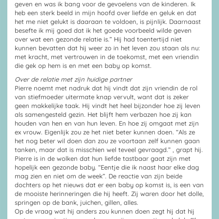
geven en was ik bang voor de gevoelens van de kinderen. Ik
heb een sterk beeld in mijn hoofd over liefde en geluk en dat
het me niet gelukt is daaraan te voldoen, is pijnlijk. Daarnaast
besefte ik mij goed dat ik het goede voorbeeld wilde geven
over wat een gezonde relatie is.” Hij had toentertijd niet
kunnen bevatten dat hij weer zo in het leven zou staan als nu:
met kracht, met vertrouwen in de toekomst, met een vriendin
die gek op hem is en met een baby op komst.
Over de relatie met zijn huidige partner
Pierre noemt met nadruk dat hij vindt dat zijn vriendin de rol
van stiefmoeder uitermate knap vervult, want dat is zeker
geen makkelijke taak. Hij vindt het heel bijzonder hoe zij leven
als samengesteld gezin. Het blijft hem verbazen hoe zij kan
houden van hen en van hun leven. En hoe zij omgaat met zijn
ex vrouw. Eigenlijk zou ze het niet beter kunnen doen. “Als ze
het nog beter wil doen dan zou ze voortaan zelf kunnen gaan
tanken, maar dat is misschien wel teveel gevraagd.” , grapt hij.
Pierre is in de wolken dat hun liefde tastbaar gaat zijn met
hopelijk een gezonde baby. “Eentje die ik naast haar elke dag
mag zien en niet om de week”. De reactie van zijn beide
dochters op het nieuws dat er een baby op komst is, is een van
de mooiste herinneringen die hij heeft. Zij waren door het dolle,
springen op de bank, juichen, gillen, alles.
Op de vraag wat hij anders zou kunnen doen zegt hij dat hij