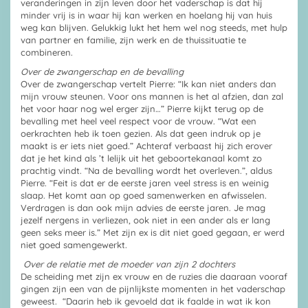
veranderingen in zijn leven door het vaderschap is dat hij
minder vrij is in waar hij kan werken en hoelang hij van huis
weg kan blijven. Gelukkig lukt het hem wel nog steeds, met hulp
van partner en familie, zijn werk en de thuissituatie te
combineren.
Over de zwangerschap en de bevalling
Over de zwangerschap vertelt Pierre: “Ik kan niet anders dan
mijn vrouw steunen. Voor ons mannen is het al afzien, dan zal
het voor haar nog wel erger zijn…” Pierre kijkt terug op de
bevalling met heel veel respect voor de vrouw. “Wat een
oerkrachten heb ik toen gezien. Als dat geen indruk op je
maakt is er iets niet goed.” Achteraf verbaast hij zich erover
dat je het kind als ’t lelijk uit het geboortekanaal komt zo
prachtig vindt. “Na de bevalling wordt het overleven.”, aldus
Pierre. “Feit is dat er de eerste jaren veel stress is en weinig
slaap. Het komt aan op goed samenwerken en afwisselen.
Verdragen is dan ook mijn advies de eerste jaren. Je mag
jezelf nergens in verliezen, ook niet in een ander als er lang
geen seks meer is.” Met zijn ex is dit niet goed gegaan, er werd
niet goed samengewerkt.
Over de relatie met de moeder van zijn 2 dochters
De scheiding met zijn ex vrouw en de ruzies die daaraan vooraf
gingen zijn een van de pijnlijkste momenten in het vaderschap
geweest. “Daarin heb ik gevoeld dat ik faalde in wat ik kon