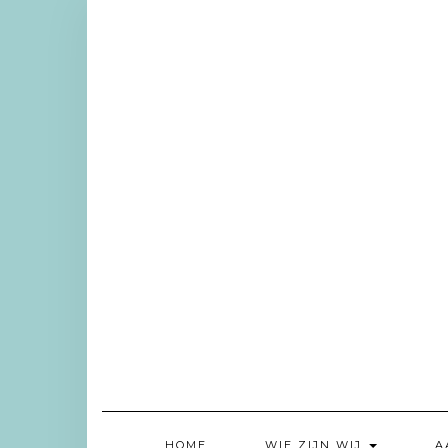
Doorgaan
naar
inhoud
HOME
WIE ZIJN WIJ
A