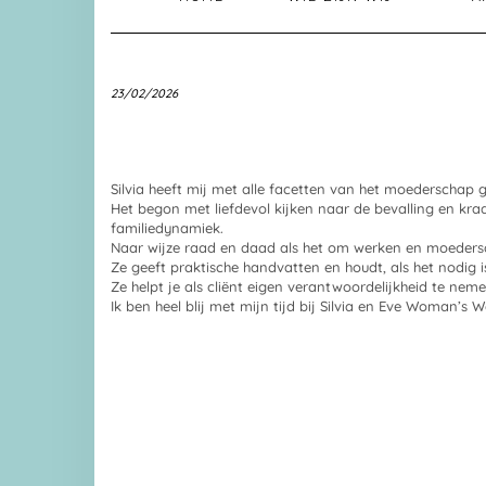
23/02/2026
Silvia heeft mij met alle facetten van het moederschap 
Het begon met liefdevol kijken naar de bevalling en kraa
familiedynamiek.
Naar wijze raad en daad als het om werken en moederscha
Ze geeft praktische handvatten en houdt, als het nodig is
Ze helpt je als cliënt eigen verantwoordelijkheid te neme
Ik ben heel blij met mijn tijd bij Silvia en Eve Woman’s 