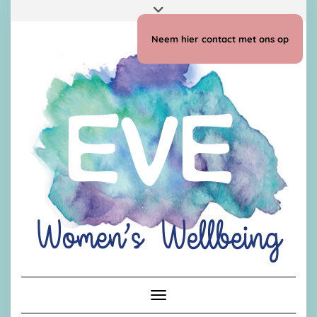
Doorgaan
Toggle
naar
header
inhoud
Neem hier contact met ons op
Toggle navigatie